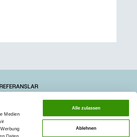
REFERANSLAR
KARİYER
Alle zulassen
le Medien
ir
Ablehnen
, Werbung
ren Daten