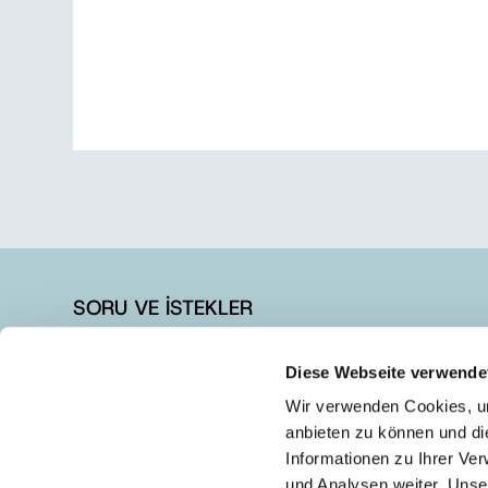
SORU VE İSTEKLER
+90 262 728 14 40
Diese Webseite verwende
+90 262 728 14 44
Wir verwenden Cookies, um
info@austrotherm.com.tr
anbieten zu können und di
Informationen zu Ihrer Ve
und Analysen weiter. Unse