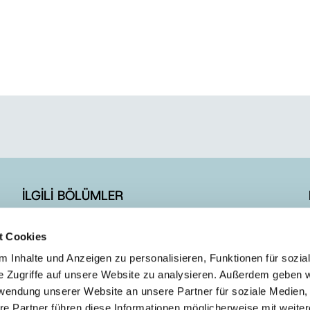
İLGİLİ BÖLÜMLER
İLETİŞİM FORMU
t Cookies
E-BÜLTEN ÜYELİK
 Inhalte und Anzeigen zu personalisieren, Funktionen für sozia
e Zugriffe auf unsere Website zu analysieren. Außerdem geben w
rwendung unserer Website an unsere Partner für soziale Medien
re Partner führen diese Informationen möglicherweise mit weite