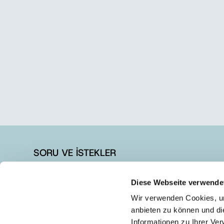
SORU VE İSTEKLER
+90 262 728 14 40
Diese Webseite verwende
+90 262 728 14 44
Wir verwenden Cookies, um
info@austrotherm.com.tr
anbieten zu können und di
Informationen zu Ihrer Ve