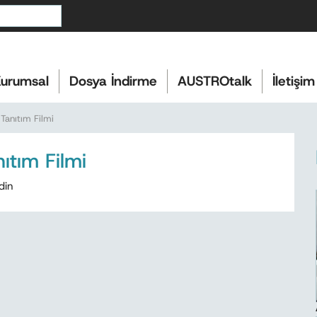
urumsal
Dosya İndirme
AUSTROtalk
İletişim
anıtım Filmi
tım Filmi
din