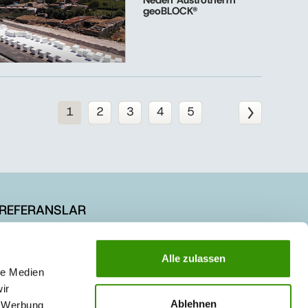
Neden Austrotherm
geoBLOCK®
1
2
3
4
5
REFERANSLAR
KARİYER
Alle zulassen
le Medien
ir
Ablehnen
, Werbung