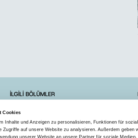
İLGİLİ BÖLÜMLER
İLETİŞİM FORMU
t Cookies
E-BÜLTEN ÜYELİK
 Inhalte und Anzeigen zu personalisieren, Funktionen für sozia
e Zugriffe auf unsere Website zu analysieren. Außerdem geben w
rwendung unserer Website an unsere Partner für soziale Medien