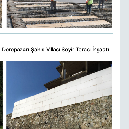
Derepazarı Şahıs Villası Seyir Terası İnşaatı