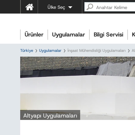
Ülke Seç
Ürünler
Uygulamalar
Bilgi Servisi
K
Türkiye
Uygulamalar
İnşaat Mühendisliği Uygulamaları
A
Altyapı Uygulamaları