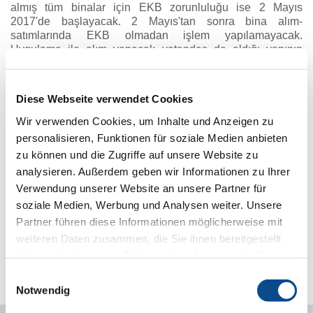
almış tüm binalar için EKB zorunluluğu ise 2 Mayıs
2017'de başlayacak. 2 Mayıs'tan sonra bina alım-
satımlarında EKB olmadan işlem yapılamayacak.
Uygulama ile alım yapacak vatandaş da aldığı yapının
enerji sınıfını bilecek, tercihini de buna göre yapabilecek.
Enerji kimliğinin, yapının fiyatını da etkilemesi mümkün
olacak. Bakanlık yetkilileri, kiralamalarda bu şartın
Diese Webseite verwendet Cookies
aranmayacağını kaydetti. Yetkililer, 2 Mayıs'tan sonra alım
satım yapacak vatandaşların, satış yapmadan önce,
Wir verwenden Cookies, um Inhalte und Anzeigen zu
istedikleri tarihte kimlik belgelerini alabileceğini ifade etti.
personalisieren, Funktionen für soziale Medien anbieten
Enerji Kimlik Belgesi, 2011 öncesi binaların enerji
zu können und die Zugriffe auf unsere Website zu
verimliliği sınıfını gösterecek. A'dan G'ye kadar 7
analysieren. Außerdem geben wir Informationen zu Ihrer
kategoride enerji sınıfı var. Yeni binaların, en az C
Verwendung unserer Website an unsere Partner für
kategorisini tutturması gerekiyor. Ancak mevcut yapılar için
seviye zorunluluğu yok. Söz konusu belge, dairelere ya da
soziale Medien, Werbung und Analysen weiter. Unsere
konutlara değil, binalara veriliyor. Binalara gelen uzmanlar,
Partner führen diese Informationen möglicherweise mit
binanın, ısı kullanımı, teknik altyapısı, malzeme, kapı, cam
weiteren Daten zusammen, die Sie ihnen bereitgestellt
sistemleri gibi özelliklerine bakarak, binaların enerji tüketim
haben oder die sie im Rahmen Ihrer Nutzung der Dienste
seviyesini belirleyecek.
gesammelt haben.
Impressum
Einwilligungsauswahl
KAYNAK: www.milliyet.com.tr
Notwendig