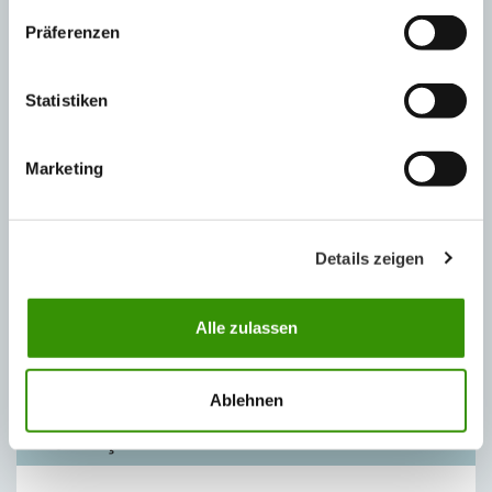
Präferenzen
BİLGİ SERVİSİ
Statistiken
Haberler
EPS
Marketing
Mantolama
Binalarda Enerji Kimliği Nedir? Neden gereklidir?
Neden Isı Yalıtımı?
Details zeigen
Isı Yalıtımının İklime Olumlu Etkisi
Pasif Ev Nedir? Neden önemlidir?
Alle zulassen
E- Bülten Arşiv
Ablehnen
İLGİLİ KİŞİ