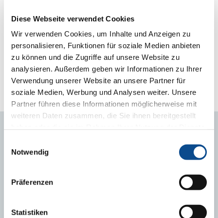
Yönetmelikle, “Binalar veya bağımsız bölümlere ilişkin alım, satım
ve kiraya verme ile ilgili iş ve işlemlerde Enerji Kimlik Belgesi
Diese Webseite verwendet Cookies
düzenlenmiş olması şartı aranır. Binanın veya bağımsız bölümün
satılması veya kiraya verilmesi safhasında, mal sahibi Enerji
Wir verwenden Cookies, um Inhalte und Anzeigen zu
Kimlik Belgesi’nin bir suretini alıcıya veya kiracıya verir”
personalisieren, Funktionen für soziale Medien anbieten
maddesine “1 Ocak 2020’ye kadar uygulanmaz” hükmü
zu können und die Zugriffe auf unsere Website zu
eklenerek, uygulama ertelendi. EKB vermeye yetkili kuruluşlar,
analysieren. Außerdem geben wir Informationen zu Ihrer
“Bakanlık tarafından yetkilendirilmiş gerçek veya tüzel kişiler”
olarak belirlendi.
Verwendung unserer Website an unsere Partner für
soziale Medien, Werbung und Analysen weiter. Unsere
Kaynak: www.milliyet.com.tr
Partner führen diese Informationen möglicherweise mit
weiteren Daten zusammen, die Sie ihnen bereitgestellt
haben oder die sie im Rahmen Ihrer Nutzung der Dienste
gesammelt haben.
Impressum
BİLGİ SERVİSİ
Einwilligungsauswahl
Notwendig
Haberler
EPS
Präferenzen
Mantolama
Binalarda Enerji Kimliği Nedir? Neden gereklidir?
Statistiken