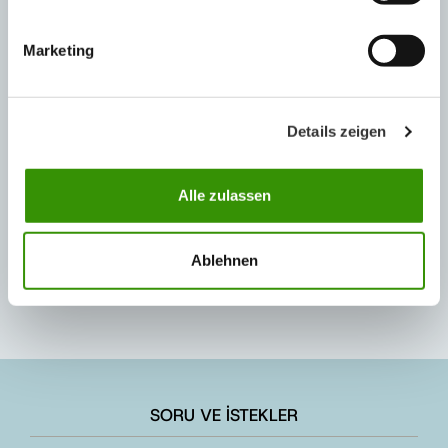
Neden Isı Yalıtımı?
Isı Yalıtımının İklime Olumlu Etkisi
Marketing
Pasif Ev Nedir? Neden önemlidir?
E- Bülten Arşiv
Details zeigen
İLGİLİ KİŞİ
Alle zulassen
Ablehnen
SORU VE İSTEKLER