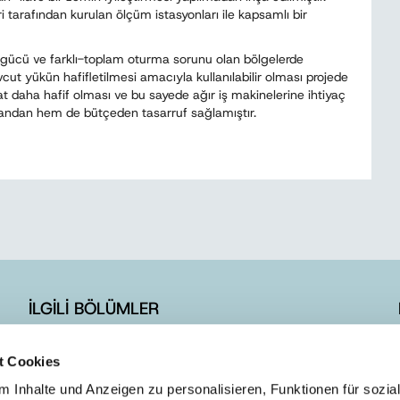
tarafından kurulan ölçüm istasyonları ile kapsamlı bir
gücü ve farklı-toplam oturma sorunu olan bölgelerde
t yükün hafifletilmesi amacıyla kullanılabilir olması projede
 daha hafif olması ve bu sayede ağır iş makinelerine ihtiyaç
ndan hem de bütçeden tasarruf sağlamıştır.
İLGİLİ BÖLÜMLER
İLETİŞİM FORMU
t Cookies
E-BÜLTEN ÜYELİK
 Inhalte und Anzeigen zu personalisieren, Funktionen für sozia