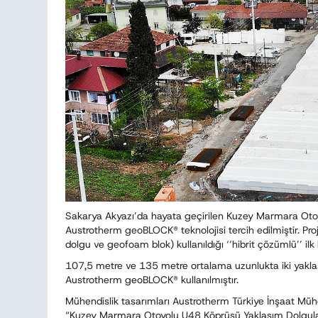
Sakarya Akyazı’da hayata geçirilen Kuzey Marmara Oto
Austrotherm geoBLOCK® teknolojisi tercih edilmiştir. Proje
dolgu ve geofoam blok) kullanıldığı ‘’hibrit çözümlü’’ ilk
107,5 metre ve 135 metre ortalama uzunlukta iki yakl
Austrotherm geoBLOCK® kullanılmıştır.
Mühendislik tasarımları Austrotherm Türkiye İnşaat Mühe
“Kuzey Marmara Otoyolu U48 Köprüsü Yaklaşım Dolguları” 