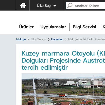
Ülke Seç
Ürünler
Uygulamalar
Bilgi Servisi
K
Türkiye
Bilgi Servisi
Haberler
Türkiye’de İki Farklı Geotekn
Kuzey marmara Otoyolu (K
Dolguları Projesinde Austr
tercih edilmiştir