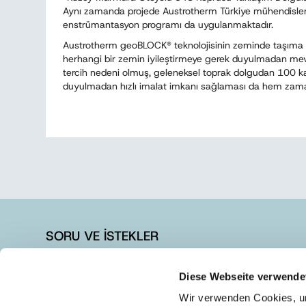
Aynı zamanda projede Austrotherm Türkiye mühendisleri 
enstrümantasyon programı da uygulanmaktadır.
Austrotherm geoBLOCK® teknolojisinin zeminde taşıma 
herhangi bir zemin iyileştirmeye gerek duyulmadan mevcu
tercih nedeni olmuş, geleneksel toprak dolgudan 100 kat
duyulmadan hızlı imalat imkanı sağlaması da hem zama
SORU VE İSTEKLER
+90 262 728 14 40
Diese Webseite verwende
+90 262 728 14 44
Wir verwenden Cookies, um