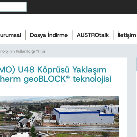
urumsal
Dosya İndirme
AUSTROtalk
İletişim
olojinin Kullanıldığı ‘’Hibr
MO) U48 Köprüsü Yaklaşım
otherm geoBLOCK® teknolojisi