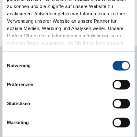
zu können und die Zugriffe auf unsere Website zu
analysieren. Außerdem geben wir Informationen zu Ihrer
Verwendung unserer Website an unsere Partner für
soziale Medien, Werbung und Analysen weiter. Unsere
Partner führen diese Informationen möglicherweise mit
weiteren Daten zusammen, die Sie ihnen bereitgestellt
haben oder die sie im Rahmen Ihrer Nutzung der Dienste
gesammelt haben.
Impressum
Einwilligungsauswahl
BİLGİ SERVİSİ
Notwendig
Haberler
Präferenzen
EPS
Mantolama
Statistiken
Binalarda Enerji Kimliği Nedir? Neden gereklidir?
Neden Isı Yalıtımı?
Marketing
Isı Yalıtımının İklime Olumlu Etkisi
Pasif Ev Nedir? Neden önemlidir?