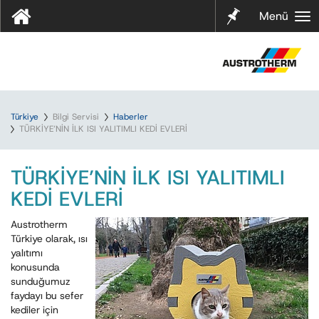
Notları
Menü
m
Türkiye
Bilgi Servisi
Haberler
TÜRKİYE’NİN İLK ISI YALITIMLI KEDİ EVLERİ
TÜRKİYE’NİN İLK ISI YALITIMLI
KEDİ EVLERİ
Austrotherm
Türkiye olarak, ısı
yalıtımı
konusunda
sunduğumuz
faydayı bu sefer
kediler için