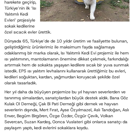
harekete geçirip,
Türkiye’nin ilk ‘Isı
Yalıtımlı Kedi
Evleri’ projesiyle
sokak kedilerine
özel sıcacık evler ürettik.
Dünyada 65, Türkiye’de de 10 yıldır üretim ve faaliyette bulunan,
geliştirdiğimiz ürünlerimiz ile maksimum fayda sağlamaya
odaklanmış bir marka olarak, Isı Yalıtımlı Kedi Evi projemiz ile hem
ısı yalıtımının, mantolamanın önemine dikkat çekmek, farkındalığı
artırmak hem de sokakta yaşayan kedilere sıcak bir yuva sunmak
istedik. EPS ısı yalıtım levhalarını kullanarak ürettiğimiz bu evleri,
kedileri soğuktan, kardan, yağmurdan koruyacak şekilde özel
olarak tasarladık.
Her yıl daha da büyüyen projemize bu yıl hayvan severlerden ve
tanınmış simalardan, sanatçılardan büyük destek aldık. Bana Göz
Kulak Ol Derneği, Çak Bi Pati Derneği gibi dernek ve hayvan
severlerin dışında, Mert Fırat, Ayse Özyılmazel, Aslı Tandoğan, Aslı
Enver, Begüm Birgören, Özge Özder, Özgür Çevik, Volkan
Severcan, Suzan Kardeş, Gonca Vuslateri gibi onlarca sanatçı da
paylaşım yaptı, kedi evlerini sokaklara koydu.