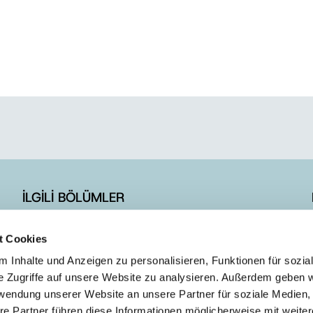
İLGİLİ BÖLÜMLER
İLETİŞİM FORMU
t Cookies
E-BÜLTEN ÜYELİK
 Inhalte und Anzeigen zu personalisieren, Funktionen für sozia
e Zugriffe auf unsere Website zu analysieren. Außerdem geben w
rwendung unserer Website an unsere Partner für soziale Medien
re Partner führen diese Informationen möglicherweise mit weite