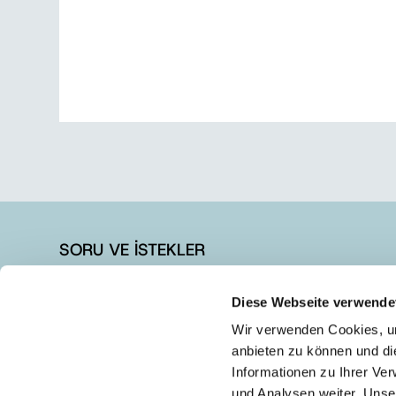
SORU VE İSTEKLER
+90 262 728 14 40
Diese Webseite verwende
+90 262 728 14 44
Wir verwenden Cookies, um
info@austrotherm.com.tr
anbieten zu können und di
Informationen zu Ihrer Ve
und Analysen weiter. Unse