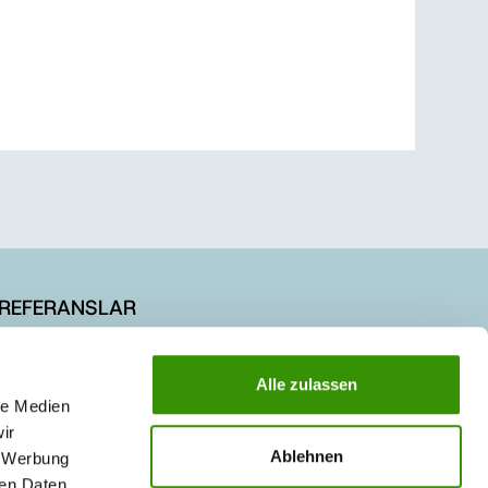
REFERANSLAR
KARİYER
Alle zulassen
le Medien
ir
Ablehnen
, Werbung
ren Daten