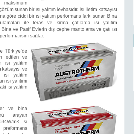
f, maksimum
üm sunan bir ısı yalıtım levhasıdır. Isı iletim katsayısı
na göre ciddi bir ısı yalıtım performans farkı sunar. Bina
gulamaları ile teras ve kırma çatılarda ısı yalıtım
i Bina ve Pasif Evlerin dış cephe mantolama ve çatı ısı
 performansını sağlar.
e Türkiye’de
h edilen ve
 ısı yalıtım
m katsayısı ve
ısı yalıtım
n ısı yalıtımı
ki ısı yalıtım
ler ve bina
ümü arayan
0,034W/mK ısı
 preformans