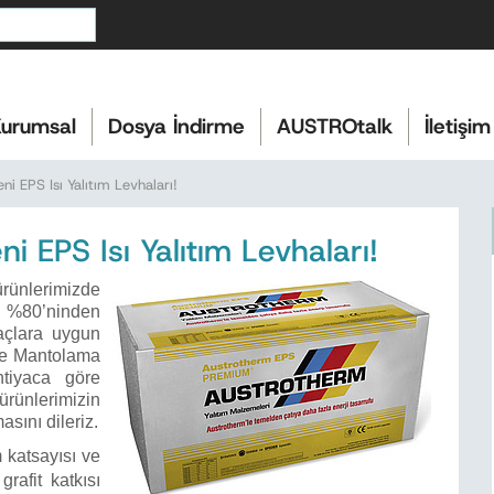
urumsal
Dosya İndirme
AUSTROtalk
İletişim
i EPS Isı Yalıtım Levhaları!
 EPS Isı Yalıtım Levhaları!
rünlerimizde
e %80’ninden
yaçlara uygun
phe Mantolama
htiyaca göre
rünlerimizin
sını dileriz.
 katsayısı ve
afit katkısı