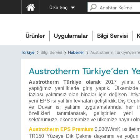
Ülke Seç
Ürünler
Uygulamalar
Bilgi Servisi
K
Türkiye
Bilgi Servisi
Haberler
Austrotherm Türkiye’den Yen
Austrotherm Türkiye’den Yeni
Austrotherm Türkiye olarak
2017 yılına ü
yaptığımız yeniliklerle giriş yaptık. Ülkemizd
fazlası yalıtımsız olan binalar için değişen ihti
yeni EPS ısı yalıtım levhaları geliştirdik. Dış Ce
ve Duvar ısı yalıtımı uygulamalarında her i
özellikleri tanımlanarak, geliştirilen yeni ü
sektörümüze, ekonomimize ve ülkemize hayırlı olma
Austrotherm EPS Premium
0,030W/mK ısı iletim
TR150 Yüzeye Dik Çekme dayanımı ve yoğun gr