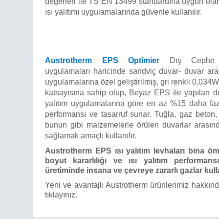
değerleri ile TS EN 13499 standardına uygun ola
ısı yalıtımı uygulamalarında güvenle kullanılır.
Austrotherm EPS Optimier
Dış Cephe 
uygulamaları haricinde sandviç duvar- duvar arası
uygulamalarına özel geliştirilmiş, gri renkli 0,034W
katsayısına sahip olup, Beyaz EPS ile yapılan du
yalıtım uygulamalarına göre en az %15 daha fazl
performansı ve tasarruf sunar. Tuğla, gaz beton
bunun gibi malzemelerle örülen duvarlar arasında
sağlamak amaçlı kullanılır.
Austrotherm EPS ısı yalıtım levhaları bina 
boyut kararlılığı ve ısı yalıtım performansı
üretiminde insana ve çevreye zararlı gazlar kull
Yeni ve avantajlı Austrotherm ürünlerimiz hakkınd
tıklayınız.