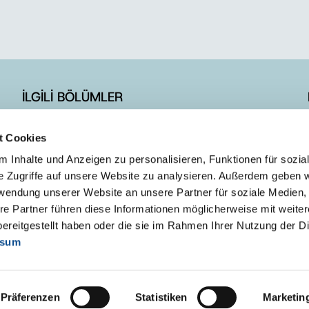
İLGİLİ BÖLÜMLER
İLETİŞİM FORMU
t Cookies
E-BÜLTEN ÜYELİK
 Inhalte und Anzeigen zu personalisieren, Funktionen für sozia
e Zugriffe auf unsere Website zu analysieren. Außerdem geben w
rwendung unserer Website an unsere Partner für soziale Medien
re Partner führen diese Informationen möglicherweise mit weite
ereitgestellt haben oder die sie im Rahmen Ihrer Nutzung der D
ssum
Präferenzen
Statistiken
Marketin