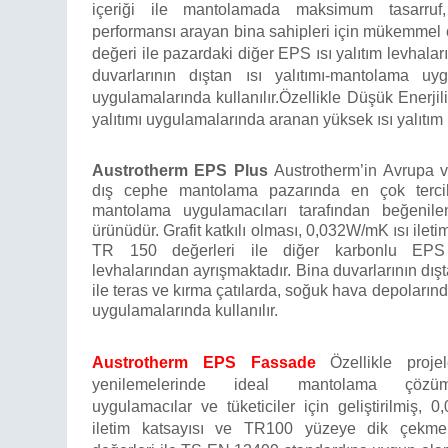
içeriği ile mantolamada maksimum tasarru
performansı arayan bina sahipleri için mükemmel çöz
değeri ile pazardaki diğer EPS ısı yalıtım levhaları
duvarlarının dıştan ısı yalıtımı-mantolama uy
uygulamalarında kullanılır.
Özellikle Düşük Enerjil
yalıtımı uygulamalarında aranan yüksek ısı yalıtım
Austrotherm EPS Plus
Austrotherm’in Avrupa v
dış cephe mantolama pazarında en çok terci
mantolama uygulamacıları tarafından beğenilen
ürünüdür. Grafit katkılı olması, 0,032W/mK ısı ileti
TR 150 değerleri ile diğer karbonlu EPS 
levhalarından ayrışmaktadır. Bina duvarlarının dışta
ile teras ve kırma çatılarda, soğuk hava depolarında
uygulamalarında kullanılır.
Austrotherm EPS Fassade
Özellikle proje
yenilemelerinde ideal mantolama çöz
uygulamacılar ve tüketiciler için geliştirilmiş, 
iletim katsayısı ve TR100 yüzeye dik çekme