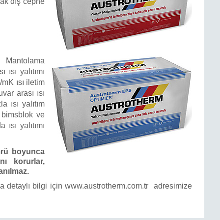
rak dış cephe
Mantolama
 ısı yalıtımı
/mK ısı iletim
var arası ısı
a ısı yalıtım
, bimsblok ve
 ısı yalıtımı
ömrü boyunca
nı korurlar,
anılmaz.
a detaylı bilgi için www.austrotherm.com.tr adresimize