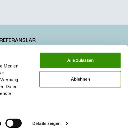
REFERANSLAR
KARİYER
Alle zulassen
le Medien
ir
Ablehnen
, Werbung
ren Daten
ienste
g
Details zeigen