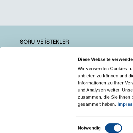
SORU VE İSTEKLER
+90 262 728 14 40
Diese Webseite verwende
+90 262 728 14 44
Wir verwenden Cookies, um
info@austrotherm.com.tr
anbieten zu können und di
Informationen zu Ihrer Ve
und Analysen weiter. Unse
zusammen, die Sie ihnen b
gesammelt haben.
Impre
Einwilligungsauswahl
Notwendig