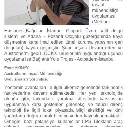
inşaat
mühendisliği
uygulaması
(Medipol
Hastanesi,Bağcılar, İstanbul Otopark Üzeri hafif dolgu
sistemi ve Adana – Pozantı Otoyolu güzergahında kaya
düşmesine karşı imal edilen tünel koruma yapısının geri
dolguları) kayda geçmiştir. Şuan inşası devam eden ve
Austrotherm geoBLOCK® ürünlerinin uygulandığı üçüncü
uygulama ise Bağlantı Yolu Projesi- Acıbadem-İstanbul.
Emre AKINAY
Austrotherm İnşaat Mühendisliği
Uygulamaları Sorumlusu
Yöntemin avantajları ile ilgili ülkemiz genelinde farkındalık
faaliyetlerine devam edilmektedir. Her yeni teknolojide
olduğu gibi, farkındalık yaratma sürecinde karşılaşılan
uygulamaya karşı gösterilen gelenekçi ve tutucu direnç
teknoloji ile ilgili lokal piyasada bilgi eksikliği ve kimi
yanlışların doğru olarak bilinmesinden kaynaklanmaktadır.
Örneğin, bazı potansiyel kullanıcılar EPS Blokların araç