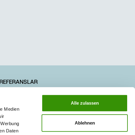
REFERANSLAR
KARİYER
Alle zulassen
le Medien
ir
Ablehnen
, Werbung
ren Daten