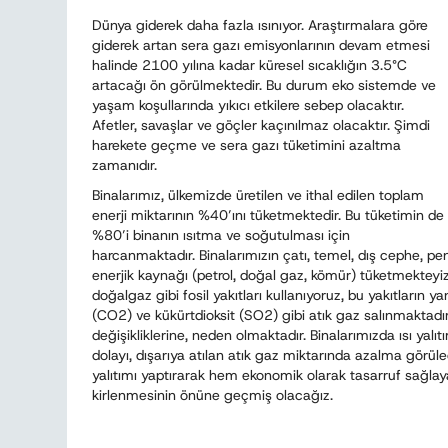
Dünya giderek daha fazla ısınıyor. Araştırmalara göre
giderek artan sera gazı emisyonlarının devam etmesi
halinde 2100 yılına kadar küresel sıcaklığın 3.5°C
artacağı ön görülmektedir. Bu durum eko sistemde ve
yaşam koşullarında yıkıcı etkilere sebep olacaktır.
Afetler, savaşlar ve göçler kaçınılmaz olacaktır. Şimdi
harekete geçme ve sera gazı tüketimini azaltma
zamanıdır.
Binalarımız, ülkemizde üretilen ve ithal edilen toplam
enerji miktarının %40’ını tüketmektedir. Bu tüketimin de
%80’i binanın ısıtma ve soğutulması için
harcanmaktadır. Binalarımızın çatı, temel, dış cephe, penc
enerjik kaynağı (petrol, doğal gaz, kömür) tüketmekteyiz
doğalgaz gibi fosil yakıtları kullanıyoruz, bu yakıtları
(CO2) ve kükürtdioksit (SO2) gibi atık gaz salınmaktadır.
değişikliklerine, neden olmaktadır. Binalarımızda ısı yalıt
dolayı, dışarıya atılan atık gaz miktarında azalma görülecek
yalıtımı yaptırarak hem ekonomik olarak tasarruf sağla
kirlenmesinin önüne geçmiş olacağız.