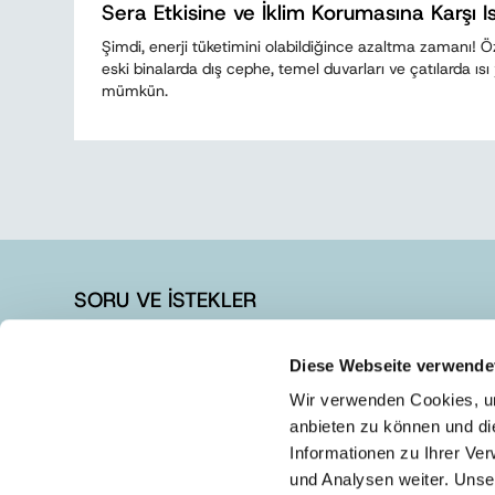
Sera Etkisine ve İklim Korumasına Karşı Isı
Şimdi, enerji tüketimini olabildiğince azaltma zamanı! 
eski binalarda dış cephe, temel duvarları ve çatılarda ıs
mümkün.
SORU VE İSTEKLER
+90 262 728 14 40
Diese Webseite verwende
+90 262 728 14 44
Wir verwenden Cookies, um
info@austrotherm.com.tr
anbieten zu können und di
Informationen zu Ihrer Ve
und Analysen weiter. Unse