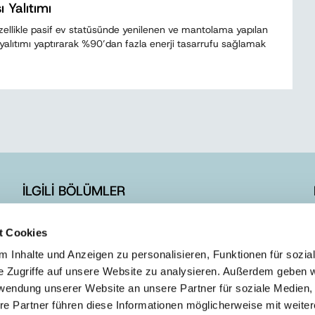
 Yalıtımı
Özellikle pasif ev statüsünde yenilenen ve mantolama yapılan
ı yalıtımı yaptırarak %90’dan fazla enerji tasarrufu sağlamak
İLGİLİ BÖLÜMLER
İLETİŞİM FORMU
t Cookies
E-BÜLTEN ÜYELİK
 Inhalte und Anzeigen zu personalisieren, Funktionen für sozia
e Zugriffe auf unsere Website zu analysieren. Außerdem geben w
rwendung unserer Website an unsere Partner für soziale Medien
re Partner führen diese Informationen möglicherweise mit weite