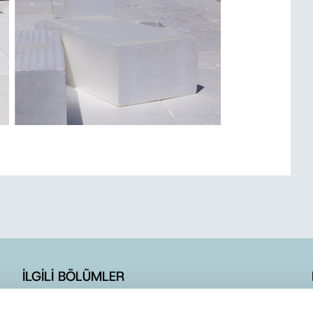
İLGİLİ BÖLÜMLER
İLETİŞİM FORMU