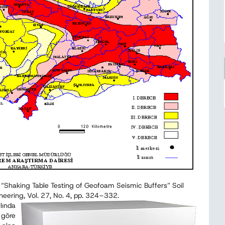
7), “Shaking Table Testing of Geofoam Seismic Buffers” Soil
eering, Vol. 27, No. 4, pp. 324–332.
lında
 göre