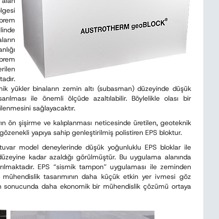
alan
lgesi
eprem
linde
arın
nlığı
prem
rilen
adır.
mik yükler binaların zemin altı (subasman) düzeyinde düşük
rılması ile önemli ölçüde azaltılabilir. Böylelikle olası bir
enmesini sağlayacaktır.
n ön şişirme ve kalıplanması neticesinde üretilen, geoteknik
gözenekli yapıya sahip genleştirilmiş polistiren EPS bloktur.
ratuvar model deneylerinde düşük yoğunluklu EPS bloklar ile
31 düzeyine kadar azaldığı görülmüştür. Bu uygulama alanında
dırılmaktadır. EPS “sismik tampon” uygulaması ile zeminden
rın mühendislik tasarımının daha küçük etkin yer ivmesi göz
unun sonucunda daha ekonomik bir mühendislik çözümü ortaya