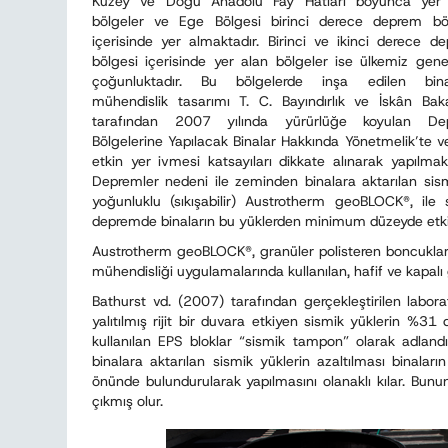
Kuzey ve Doğu Anadolu Fay Hatları boyunca yer 
bölgeler ve Ege Bölgesi birinci derece deprem bö
içerisinde yer almaktadır. Birinci ve ikinci derece d
bölgesi içerisinde yer alan bölgeler ise ülkemiz gene
çoğunluktadır. Bu bölgelerde inşa edilen binal
mühendislik tasarımı T. C. Bayındırlık ve İskân Baka
tarafından 2007 yılında yürürlüğe koyulan De
Bölgelerine Yapılacak Binalar Hakkında Yönetmelik’te ve
etkin yer ivmesi katsayıları dikkate alınarak yapılmakt
Depremler nedeni ile zeminden binalara aktarılan sis
yoğunluklu (sıkışabilir) Austrotherm geoBLOCK®, ile sa
depremde binaların bu yüklerden minimum düzeyde etkil
Austrotherm geoBLOCK®, granüler polisteren boncukları
mühendisliği uygulamalarında kullanılan, hafif ve kapalı 
Bathurst vd. (2007) tarafından gerçekleştirilen labo
yalıtılmış rijit bir duvara etkiyen sismik yüklerin %
kullanılan EPS bloklar “sismik tampon” olarak adlan
binalara aktarılan sismik yüklerin azaltılması binala
önünde bulundurularak yapılmasını olanaklı kılar. B
çıkmış olur.