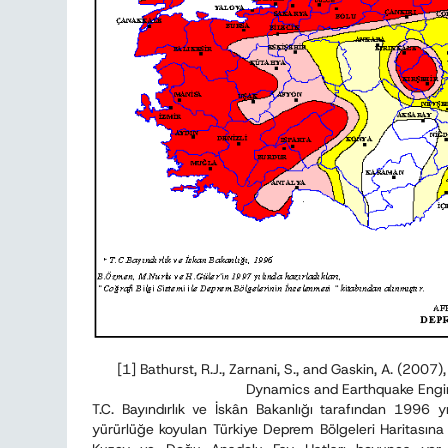
[1] Bathurst, R.J., Zarnani, S., and Gaskin, A. (200
Dynamics and Earthquake Engin
T.C. Bayındırlık ve İskân Bakanlığı tarafından 1996 yı
yürürlüğe koyulan Türkiye Deprem Bölgeleri Haritasına