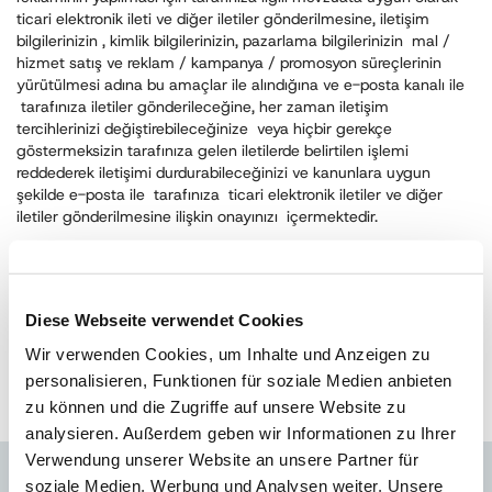
ticari elektronik ileti ve diğer iletiler gönderilmesine, iletişim
bilgilerinizin , kimlik bilgilerinizin, pazarlama bilgilerinizin mal /
hizmet satış ve reklam / kampanya / promosyon süreçlerinin
yürütülmesi adına bu amaçlar ile alındığına ve e-posta kanalı ile
tarafınıza iletiler gönderileceğine, her zaman iletişim
tercihlerinizi değiştirebileceğinize veya hiçbir gerekçe
göstermeksizin tarafınıza gelen iletilerde belirtilen işlemi
reddederek iletişimi durdurabileceğinizi ve kanunlara uygun
şekilde e-posta ile tarafınıza ticari elektronik iletiler ve diğer
iletiler gönderilmesine ilişkin onayınızı içermektedir.
Tarafınıza; aldığınız ürün ile ilgili memnuniyet anketi
gönderilmesini, cari bilgileriniz ile ilgili detaylı hesap dökümü
gönderilmesini, hizmet ve kampanyalarını tanıtmak, pazarlamak
ve yeni açılan bayileri haber vermek, bülten ve sunum gibi
Diese Webseite verwendet Cookies
içeriklerin paylaşılması için e-posta adresinizin veri tabanımıza
Wir verwenden Cookies, um Inhalte und Anzeigen zu
eklenmesini ve tarafınıza e-posta ile ticari elektronik ileti
personalisieren, Funktionen für soziale Medien anbieten
gönderilmesini kabul etmiyorsanız,
info
@
austrotherm.com
.
tr
mail
adresinden bize bilgisini iletmenizi rica ederiz.
zu können und die Zugriffe auf unsere Website zu
analysieren. Außerdem geben wir Informationen zu Ihrer
Verwendung unserer Website an unsere Partner für
soziale Medien, Werbung und Analysen weiter. Unsere