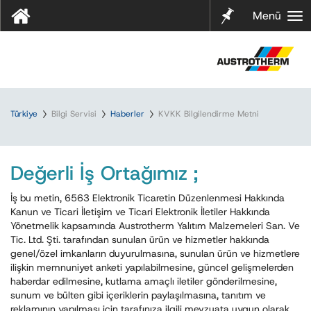
Notları
Menü
m
Türkiye
Bilgi Servisi
Haberler
KVKK Bilgilendirme Metni
Değerli İş Ortağımız ;
İş bu metin, 6563 Elektronik Ticaretin Düzenlenmesi Hakkında
Kanun ve Ticari İletişim ve Ticari Elektronik İletiler Hakkında
Yönetmelik kapsamında Austrotherm Yalıtım Malzemeleri San. Ve
Tic. Ltd. Şti. tarafından sunulan ürün ve hizmetler hakkında
genel/özel imkanların duyurulmasına, sunulan ürün ve hizmetlere
ilişkin memnuniyet anketi yapılabilmesine, güncel gelişmelerden
haberdar edilmesine, kutlama amaçlı iletiler gönderilmesine,
sunum ve bülten gibi içeriklerin paylaşılmasına, tanıtım ve
reklamının yapılması için tarafınıza ilgili mevzuata uygun olarak