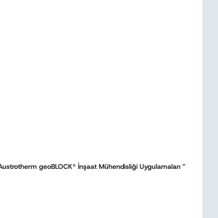
in Austrotherm geoBLOCK
®
İnşaat Mühendisliği Uygulamaları ”