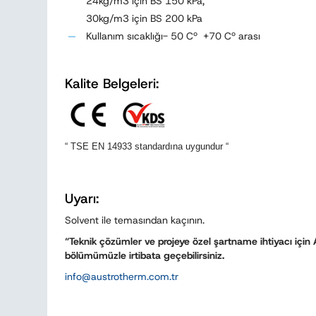
24kg/m3 için BS 150 kPa,
30kg/m3 için BS 200 kPa
Kullanım sıcaklığı- 50 Cº +70 Cº arası
Kalite Belgeleri:
“ TSE EN 14933 standardına uygundur “
Uyarı:
Solvent ile temasından kaçının.
“Teknik çözümler ve projeye özel şartname ihtiyacı iç
bölümümüzle irtibata geçebilirsiniz.
info
@
austrotherm.com
.
tr