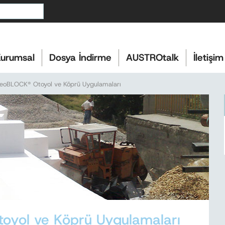
urumsal
Dosya İndirme
AUSTROtalk
İletişim
eoBLOCK® Otoyol ve Köprü Uygulamaları
oyol ve Köprü Uygulamaları