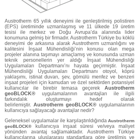
Austrotherm 65 yıllık deneyimi ile genleştirilmiş polistiren
(EPS) üretiminde uzmanlaşmış ve 11 ülkede 19 üretim
tesisi ile merkez ve Doğu Avrupa’da alanında lider
konumuna gelmiş bir firmadır. Austrotherm Türkiye bu köklü
deneyimi de arkasına alarak Austrotherm uzmanlığını ve
kalitesini İnşaat Mühendisliği’nin konusu olan mega
projeler alanına taşımayı amaçlamış ve konusunda uzman
teknik personellerin yer aldığı İnşaat Mühendisliği
Uygulamaları Departmanı’nı hayata geçirmiştir. İnşaat
Mühendisliği Uygulamaları Departmanı otoyol, köprü
yaklaşımı, istinat duvarı, şev, gömülü menfez ve benzeri
inşaat projeleri için kamudan ve özel sektörden potansiyel
kullanıcılar ile birebir temasa geçerek
Austrotherm
geoBLOCK®
uygulamalarının avantajları ile ilgili
farkındalık oluşturmayı hedef olarak
belirlemiştir.
Austrotherm geoBLOCK®
uygulamalarının
kullanıcıya sağlayacağı avantajlar nedir?
Geleneksel uygulamalar ile karşılaştırıldığında
Austrotherm
kullanıcıya inşaat süresi ve/veya maliyet
geoBLOCK®
yönünden avantaj sağlamaktadır. Austrotherm Türkiye
kullanıcılarına
uluslararası standartlara göre üretilmiş ve