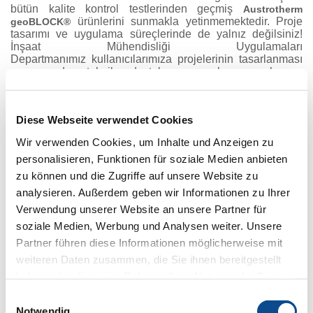
bütün kalite kontrol testlerinden geçmiş
Austrotherm
ürünlerini sunmakla yetinmemektedir. Proje
geoBLOCK®
tasarımı ve uygulama süreçlerinde de yalnız değilsiniz!
İnşaat Mühendisliği Uygulamaları
Departmanımız
kullanıcılarımıza projelerinin tasarlanması
aşamasında teknik destek ve saha uygulaması
aşamasında yerinde imalat desteği sunar. Türkiye’de şu
anda Dilovası-Kocaeli, Turgutlu- Manisa ve İncesu-Kayseri
olmak üzere üç ayrı lokasyonda üretim tesisi bulunan
Diese Webseite verwendet Cookies
Austrotherm
Türkiye, İnşaat Mühendisliği projeleri için
gerekli nitelikte ve nicelikte
Austrotherm
Wir verwenden Cookies, um Inhalte und Anzeigen zu
ürünlerini üretecek alt yapıya ve bu proje
geoBLOCK®
personalisieren, Funktionen für soziale Medien anbieten
sahasına zamanında teslimi sağlayacak lojistik ağına
sahiptir.
zu können und die Zugriffe auf unsere Website zu
analysieren. Außerdem geben wir Informationen zu Ihrer
“Teknik çözümler ve projeye özel şartname ihtiyacı için
Verwendung unserer Website an unsere Partner für
Austrotherm geoBLOCK İnşaat Mühendisliği
soziale Medien, Werbung und Analysen weiter. Unsere
Uygulamaları ” bölümümüzle irtibata geçebilirsiniz.
Partner führen diese Informationen möglicherweise mit
Emre AKINAY İnşaat Mühendisliği Uygulamaları
weiteren Daten zusammen, die Sie ihnen bereitgestellt
Sorumlusu;
haben oder die sie im Rahmen Ihrer Nutzung der Dienste
gesammelt haben.
Impressum
geoblock
@
austrotherm.com
.
tr
+90 (549) 649 09 05
Einwilligungsauswahl
Notwendig