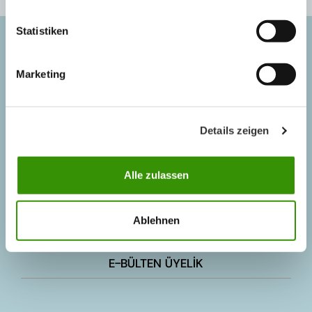
Statistiken
SORU VE İSTEKLER
Marketing
+90 262 728 14 40
+90 262 728 14 44
Details zeigen
info@austrotherm.com.tr
Alle zulassen
İLGİLİ BÖLÜMLER
Ablehnen
İLETİŞİM FORMU
E-BÜLTEN ÜYELİK