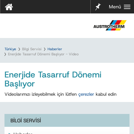
Notları
Menü
m
Türkiye
Bilgi Servisi
Haberler
Enerjide Tasarruf Dönemi Başlıyor - Video
Enerjide Tasarruf Dönemi
Başlıyor
Videolarımızı izleyebilmek için lütfen
çerezler
kabul edin
BİLGİ SERVİSİ