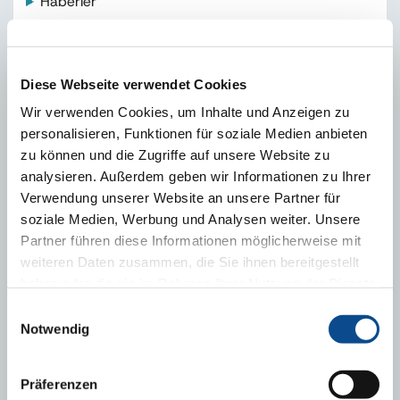
Haberler
EPS
Mantolama
Binalarda Enerji Kimliği Nedir? Neden gereklidir?
Diese Webseite verwendet Cookies
Neden Isı Yalıtımı?
Wir verwenden Cookies, um Inhalte und Anzeigen zu
personalisieren, Funktionen für soziale Medien anbieten
Isı Yalıtımının İklime Olumlu Etkisi
zu können und die Zugriffe auf unsere Website zu
Pasif Ev Nedir? Neden önemlidir?
analysieren. Außerdem geben wir Informationen zu Ihrer
E- Bülten Arşiv
Verwendung unserer Website an unsere Partner für
soziale Medien, Werbung und Analysen weiter. Unsere
Partner führen diese Informationen möglicherweise mit
weiteren Daten zusammen, die Sie ihnen bereitgestellt
İLGİLİ KİŞİ
haben oder die sie im Rahmen Ihrer Nutzung der Dienste
gesammelt haben.
Impressum
Einwilligungsauswahl
Notwendig
Präferenzen