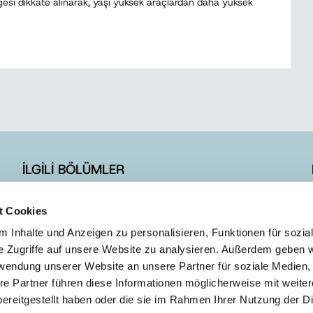
esi dikkate alınarak, yaşı yüksek araçlardan daha yüksek
İLGİLİ BÖLÜMLER
İLETİŞİM FORMU
t Cookies
E-BÜLTEN ÜYELİK
 Inhalte und Anzeigen zu personalisieren, Funktionen für sozia
e Zugriffe auf unsere Website zu analysieren. Außerdem geben w
rwendung unserer Website an unsere Partner für soziale Medien
re Partner führen diese Informationen möglicherweise mit weite
ereitgestellt haben oder die sie im Rahmen Ihrer Nutzung der D