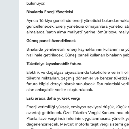
bulunuyor.
Binalarda Enerji Yöneticisi
Ayrıca Türkiye genelinde enerji yöneticisi bulundurmakla
güncellenecek. Enerji yöneticisi olmayanlara yönetici 
almalarda ‘satın alma maliyeti’ yerine ‘ömür boyu maliye
Güneş paneli özendirilecek
Binalarda yenilenebilir enerji kaynaklarının kullanımına y
hızlı hale getirilecek. Güneş paneli kullanan binaların 
Tüketiciye kıyaslanabilir fatura
Elektrik ve doğalgaz piyasalarında tüketicilere verimli o
tüketim miktarları, geçmiş dönemler ve benzer tüketici gr
fatura bilgisi detaylı olarak sunulacak. Faturalardaki verile
alan anlaşabilir veriler oluşturulacak.
Eski araca daha yüksek vergi
Enerji verimliliği yüksek, emisyon seviyesi düşük, küçük mot
avantajı getirilecek. Özel Tüketim Vergisi Kanunu’nda elekt
Planla ilave vergi indirimlerinin uygulanmasına yönelik 
değerlendirilecek. Mevcut motorlu taşıt vergi sistemi geli