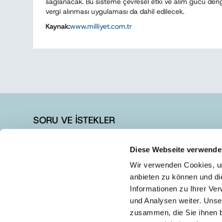
sağlanacak. Bu sisteme çevresel etki ve alım gücü deng
vergi alınması uygulaması da dahil edilecek.
Kaynak:
www.milliyet.com.tr
SORU VE İSTEKLER
+90 262 728 14 40
Diese Webseite verwende
+90 262 728 14 44
Wir verwenden Cookies, um
info@austrotherm.com.tr
anbieten zu können und di
Informationen zu Ihrer Ve
und Analysen weiter. Unse
zusammen, die Sie ihnen b