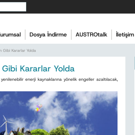
urumsal
Dosya İndirme
AUSTROtalk
İletişim
im Gibi Kararlar Yolda
m Gibi Kararlar Yolda
yenilenebilir enerji kaynaklarına yönelik engeller azaltılacak,