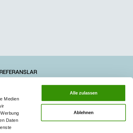
REFERANSLAR
KARİYER
Alle zulassen
le Medien
ir
Ablehnen
, Werbung
ren Daten
ienste