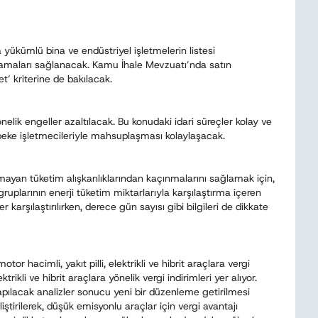
 yükümlü bina ve endüstriyel işletmelerin listesi
atamaları sağlanacak. Kamu İhale Mevzuatı’nda satın
t’ kriterine de bakılacak.
önelik engeller azaltılacak. Bu konudaki idari süreçler kolay ve
şebeke işletmecileriyle mahsuplaşması kolaylaşacak.
lmayan tüketim alışkanlıklarından kaçınmalarını sağlamak için,
uplarının enerji tüketim miktarlarıyla karşılaştırma içeren
r karşılaştırılırken, derece gün sayısı gibi bilgileri de dikkate
or hacimli, yakıt pilli, elektrikli ve hibrit araçlara vergi
rikli ve hibrit araçlara yönelik vergi indirimleri yer alıyor.
yapılacak analizler sonucu yeni bir düzenleme getirilmesi
ştirilerek, düşük emisyonlu araçlar için vergi avantajı