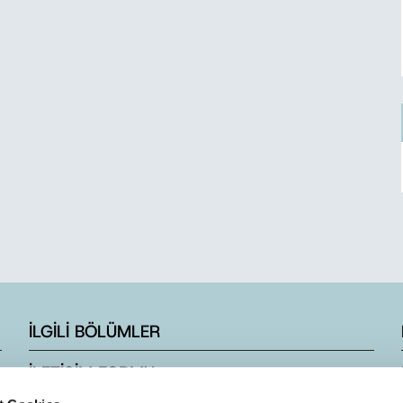
İLGİLİ BÖLÜMLER
İLETİŞİM FORMU