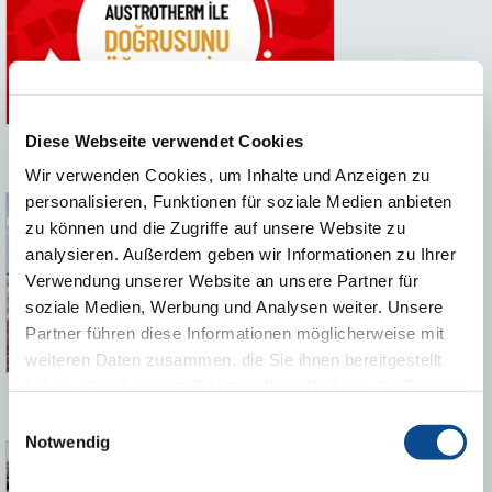
Diese Webseite verwendet Cookies
Austrotherm ile doğrusunu öğrenelim!
Wir verwenden Cookies, um Inhalte und Anzeigen zu
personalisieren, Funktionen für soziale Medien anbieten
zu können und die Zugriffe auf unsere Website zu
analysieren. Außerdem geben wir Informationen zu Ihrer
Verwendung unserer Website an unsere Partner für
soziale Medien, Werbung und Analysen weiter. Unsere
Partner führen diese Informationen möglicherweise mit
weiteren Daten zusammen, die Sie ihnen bereitgestellt
haben oder die sie im Rahmen Ihrer Nutzung der Dienste
Neden Austrotherm geoBLOCK®
gesammelt haben.
Impressum
Einwilligungsauswahl
Notwendig