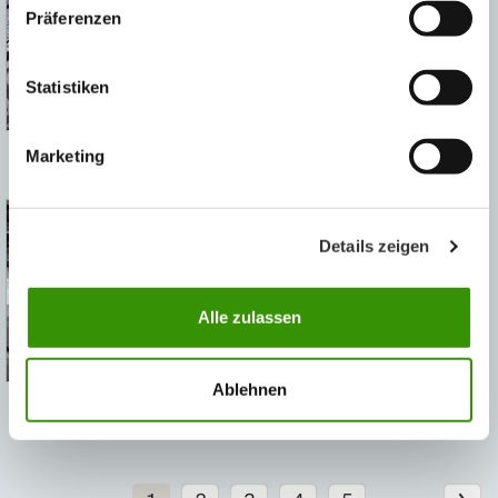
Präferenzen
Statistiken
Marketing
Neden Austrotherm geoBLOCK®
Details zeigen
Alle zulassen
Ablehnen
Neden Austrotherm geoBLOCK®