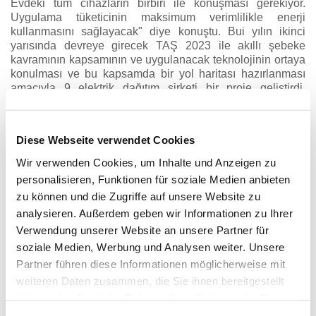
Evdeki tüm cihazların birbiri ile konuşması gerekiyor.
Uygulama tüketicinin maksimum verimlilikle enerji
kullanmasını sağlayacak" diye konuştu. Bui yılın ikinci
yarısında devreye girecek TAŞ 2023 ile akıllı şebeke
kavramının kapsamının ve uygulanacak teknolojinin ortaya
konulması ve bu kapsamda bir yol haritası hazırlanması
amacıyla 9 elektrik dağıtım şirketi bir proje geliştirdi.
Yüksel, "Ev otomasyonu sisteminin dünyada giderek
örnekleri artıyor, Türkiye'de de artacak. Evdeki tüm
cihazların birbiri ile konuşması gerekiyor. Uygulama
Diese Webseite verwendet Cookies
tüketicinin maksimum verimlilikle enerji kullanmasını
sağlayacak. Enerji Bakanlığı da bununla ilgili plan
Wir verwenden Cookies, um Inhalte und Anzeigen zu
hazırlıyor" dedi. Yüksel, 38 milyon elektrik abonesinin akıllı
personalisieren, Funktionen für soziale Medien anbieten
sayaca geçirilmesinin Türkiye'ye maliyetinin ise 6-7 milyar
zu können und die Zugriffe auf unsere Website zu
euro olabileceğini kaydetti.
analysieren. Außerdem geben wir Informationen zu Ihrer
MÜŞTERİ ODAKLI
Verwendung unserer Website an unsere Partner für
Yüksel, enerjide müşteri memnuniyeti odaklı yeni döneme
soziale Medien, Werbung und Analysen weiter. Unsere
ilişkin ise "Enerji ve Tabii Kaynaklar Bakanı Berat Albayrak
Partner führen diese Informationen möglicherweise mit
elektrik sektörü için bir numaralı önceliğin tüketici
weiteren Daten zusammen, die Sie ihnen bereitgestellt
memnuniyeti olduğunu belirledi. Bu nedenle 5 ilde daha
haben oder die sie im Rahmen Ihrer Nutzung der Dienste
çağrı merkezi açılacağını ve toplam 2 bin 28 kişilik istihdam
yaratılacak" dedi. Yüksel, arıza bakım onarım elemanı
gesammelt haben.
Impressum